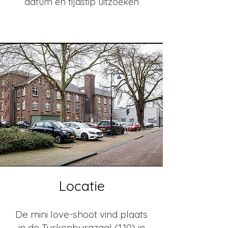
datum en tijdstip uitzoeken
Locatie
De mini love-shoot vind plaats
in de Turkenburgzaal (1.10) in