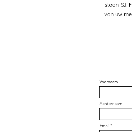
staan. S.I.
van uw med
Voornaam
Achternaam
Email