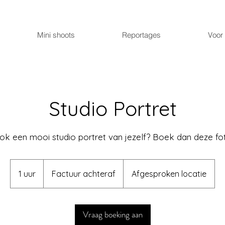
Mini shoots
Reportages
Voor 
Studio Portret
ook een mooi studio portret van jezelf? Boek dan deze f
Factuur
achteraf
1 uur
1
Factuur achteraf
Afgesproken locatie
u
u
Vraag boeking aan