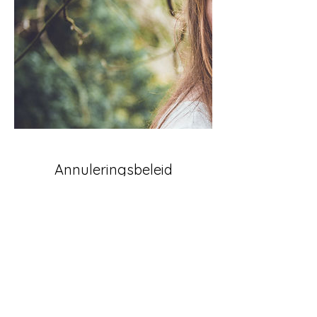
Annuleringsbeleid
Komt de afspraak toch niet uit? U kunt 24
uur voor de afspraak u boeking verzetten
of afzeggen
Contactgegevens
+31638998373