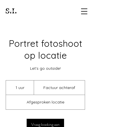
Portret fotoshoot
op locatie
Let's go outside!
Factuur
achteraf
1 uur
1
Factuur achteraf
u
u
Afgesproken locatie
Vraag boeking aan