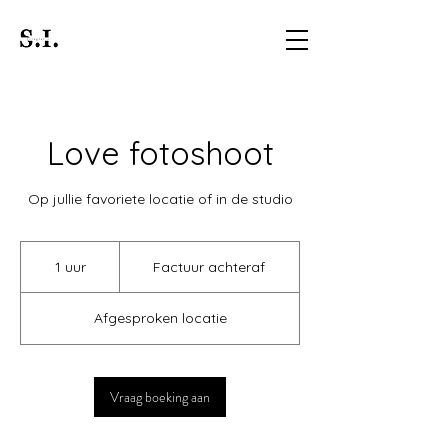
Love fotoshoot
Op jullie favoriete locatie of in de studio
Factuur
achteraf
1 uur
1
Factuur achteraf
u
u
Afgesproken locatie
Vraag boeking aan