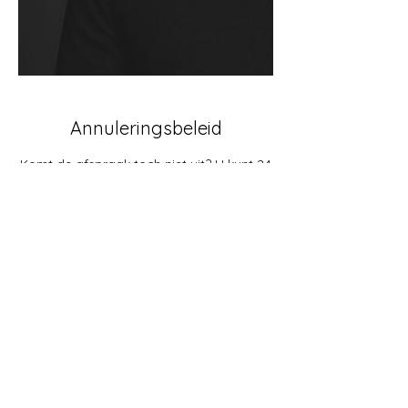
Annuleringsbeleid
Komt de afspraak toch niet uit? U kunt 24
uur voor de afspraak u boeking verzetten
of afzeggen
Contactgegevens
+31638998373
info@sifotografie.nl
Wilde Wingerdlaan 103, Gouda,
Netherlands